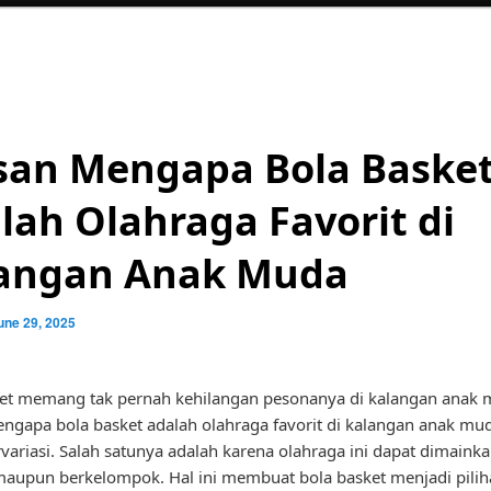
san Mengapa Bola Baske
lah Olahraga Favorit di
angan Anak Muda
une 29, 2025
et memang tak pernah kehilangan pesonanya di kalangan anak 
ngapa bola basket adalah olahraga favorit di kalangan anak mu
variasi. Salah satunya adalah karena olahraga ini dapat dimainka
maupun berkelompok. Hal ini membuat bola basket menjadi pili