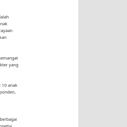
dalah
anak
cayaan
nkan
n semangat
akter yang
i 10 anak
sponden,
.
 berbagai
petisi