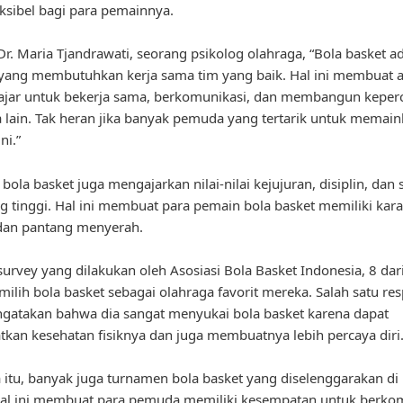
eksibel bagi para pemainnya.
r. Maria Tjandrawati, seorang psikolog olahraga, “Bola basket a
yang membutuhkan kerja sama tim yang baik. Hal ini membuat 
ajar untuk bekerja sama, berkomunikasi, dan membangun keper
 lain. Tak heran jika banyak pemuda yang tertarik untuk memai
ni.”
, bola basket juga mengajarkan nilai-nilai kejujuran, disiplin, da
g tinggi. Hal ini membuat para pemain bola basket memiliki kar
dan pantang menyerah.
urvey yang dilakukan oleh Asosiasi Bola Basket Indonesia, 8 dar
lih bola basket sebagai olahraga favorit mereka. Salah satu re
gatakan bahwa dia sangat menyukai bola basket karena dapat
kan kesehatan fisiknya dan juga membuatnya lebih percaya diri
 itu, banyak juga turnamen bola basket yang diselenggarakan di
al ini membuat para pemuda memiliki kesempatan untuk berkom