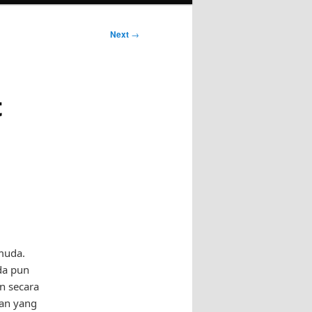
Next
→
t
muda.
da pun
n secara
han yang