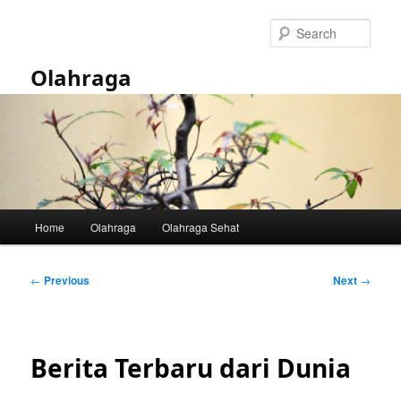
Skip
to
Sear
primary
content
Olahraga
Main
Home
Olahraga
Olahraga Sehat
menu
Post
←
Previous
Next
→
navigation
Berita Terbaru dari Dunia