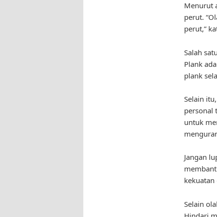
Menurut a
perut. “O
perut,” ka
Salah sat
Plank ada
plank sel
Selain it
personal t
untuk men
mengurang
Jangan lu
membantu 
kekuatan 
Selain ol
Hindari m