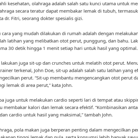
hli kesehatan, olahraga adalah salah satu kunci utama untuk me
lahraga secara teratur dapat membakar lemak di tubuh, termasuk
ta dr. Fitri, seorang dokter spesialis gizi.
u cara yang mudah dilakukan di rumah adalah dengan melakukan
lah latihan yang melibatkan otot perut, punggung, dan bahu. La
ama 30 detik hingga 1 menit setiap hari untuk hasil yang optimal.
u, lakukan juga sit-up dan crunches untuk melatih otot perut. Men
rainer terkenal, John Doe, sit-up adalah salah satu latihan yang ef
gecilkan perut. “Sit-up membantu mengencangkan otot perut d
i lemak di area perut,” kata John.
pa juga untuk melakukan cardio seperti lari di tempat atau skippi
membakar kalori dan lemak secara efektif. “Kombinasikan antar
dan cardio untuk hasil yang maksimal,” tambah John.
ahraga, pola makan juga berperan penting dalam mengecilkan per
akanan tinggi lemak dan gula, serta konsumsi lebih banyak sayu