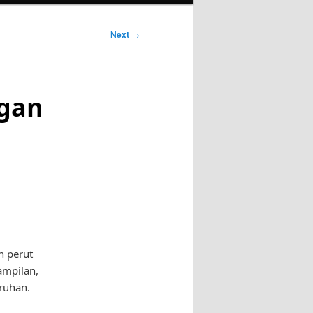
Next
→
ngan
n perut
ampilan,
ruhan.