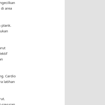
ngecilkan
 di area
 plank.
kukan
urut
ektif
an
ng. Cardio
a latihan
ut.
r-sayuran