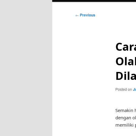
Post
←
Previous
navigation
Car
Ola
Dil
Posted on
J
Semakin h
dengan ol
memiliki 