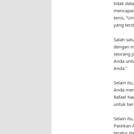
tidak dat
mencapai 
tenis, “U
yang ters
Salah sat
dengan me
seorang j
Anda untu
Anda.”
Selain it
Anda memi
Rafael Na
untuk ber
Selain it
Pastikan 
teratur d