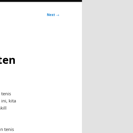
Next
→
ten
 tenis
ini, kita
ill
n tenis