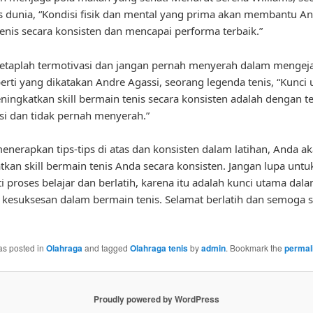
is dunia, “Kondisi fisik dan mental yang prima akan membantu A
enis secara konsisten dan mencapai performa terbaik.”
 tetaplah termotivasi dan jangan pernah menyerah dalam mengej
erti yang dikatakan Andre Agassi, seorang legenda tenis, “Kunci
ingkatkan skill bermain tenis secara konsisten adalah dengan t
si dan tidak pernah menyerah.”
nerapkan tips-tips di atas dan konsisten dalam latihan, Anda a
kan skill bermain tenis Anda secara konsisten. Jangan lupa untuk
 proses belajar dan berlatih, karena itu adalah kunci utama dal
kesuksesan dalam bermain tenis. Selamat berlatih dan semoga s
as posted in
Olahraga
and tagged
Olahraga tenis
by
admin
. Bookmark the
permal
Proudly powered by WordPress