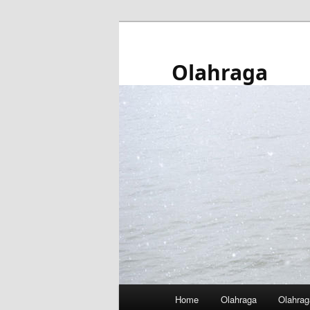
Skip
to
primary
Olahraga
content
Main
Home
Olahraga
Olahrag
menu