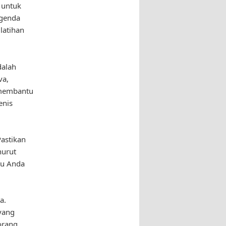
n untuk
egenda
latihan
dalah
va,
n membantu
enis
Pastikan
nurut
tu Anda
a.
 yang
orang