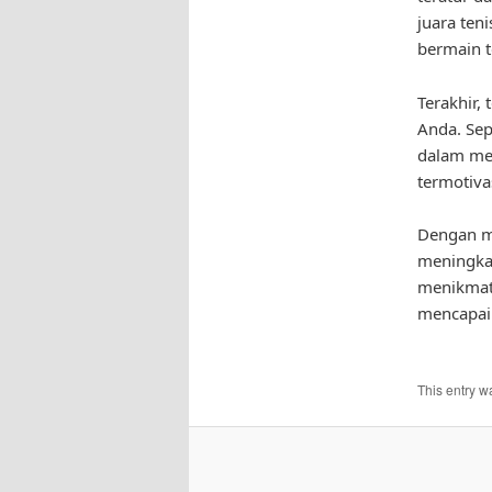
juara ten
bermain t
Terakhir,
Anda. Sep
dalam men
termotiva
Dengan me
meningkat
menikmati
mencapai 
This entry w