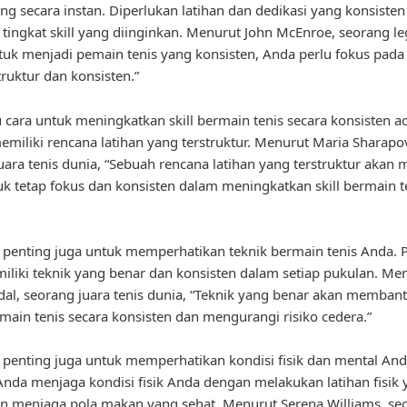
ang secara instan. Diperlukan latihan dan dedikasi yang konsiste
tingkat skill yang diinginkan. Menurut John McEnroe, seorang l
ntuk menjadi pemain tenis yang konsisten, Anda perlu fokus pada 
truktur dan konsisten.”
u cara untuk meningkatkan skill bermain tenis secara konsisten a
miliki rencana latihan yang terstruktur. Menurut Maria Sharapo
uara tenis dunia, “Sebuah rencana latihan yang terstruktur aka
k tetap fokus dan konsisten dalam meningkatkan skill bermain t
u, penting juga untuk memperhatikan teknik bermain tenis Anda. 
liki teknik yang benar dan konsisten dalam setiap pukulan. Me
dal, seorang juara tenis dunia, “Teknik yang benar akan memban
main tenis secara konsisten dan mengurangi risiko cedera.”
u, penting juga untuk memperhatikan kondisi fisik dan mental And
Anda menjaga kondisi fisik Anda dengan melakukan latihan fisik
an menjaga pola makan yang sehat. Menurut Serena Williams, se