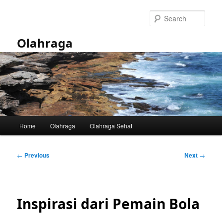
Skip
to
Sear
primary
content
Olahraga
Main
Home
Olahraga
Olahraga Sehat
menu
Post
←
Previous
Next
→
navigation
Inspirasi dari Pemain Bola