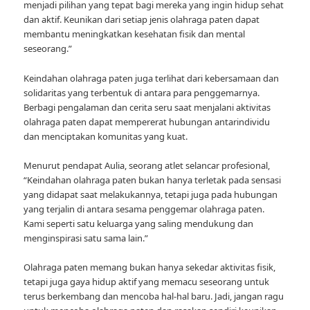
menjadi pilihan yang tepat bagi mereka yang ingin hidup sehat
dan aktif. Keunikan dari setiap jenis olahraga paten dapat
membantu meningkatkan kesehatan fisik dan mental
seseorang.”
Keindahan olahraga paten juga terlihat dari kebersamaan dan
solidaritas yang terbentuk di antara para penggemarnya.
Berbagi pengalaman dan cerita seru saat menjalani aktivitas
olahraga paten dapat mempererat hubungan antarindividu
dan menciptakan komunitas yang kuat.
Menurut pendapat Aulia, seorang atlet selancar profesional,
“Keindahan olahraga paten bukan hanya terletak pada sensasi
yang didapat saat melakukannya, tetapi juga pada hubungan
yang terjalin di antara sesama penggemar olahraga paten.
Kami seperti satu keluarga yang saling mendukung dan
menginspirasi satu sama lain.”
Olahraga paten memang bukan hanya sekedar aktivitas fisik,
tetapi juga gaya hidup aktif yang memacu seseorang untuk
terus berkembang dan mencoba hal-hal baru. Jadi, jangan ragu