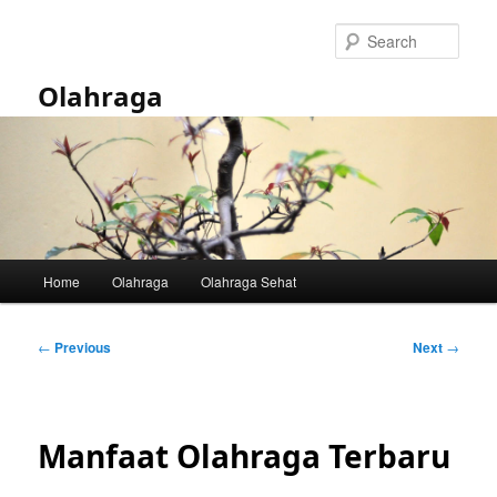
Skip
to
Sear
primary
content
Olahraga
Main
Home
Olahraga
Olahraga Sehat
menu
Post
←
Previous
Next
→
navigation
Manfaat Olahraga Terbaru