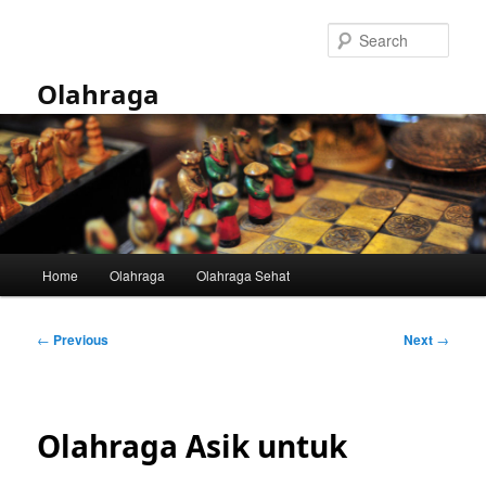
Skip
to
Sear
primary
content
Olahraga
Main
Home
Olahraga
Olahraga Sehat
menu
Post
←
Previous
Next
→
navigation
Olahraga Asik untuk