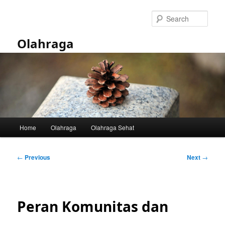
Skip
to
Sear
primary
content
Olahraga
Main
Home
Olahraga
Olahraga Sehat
menu
Post
←
Previous
Next
→
navigation
Peran Komunitas dan