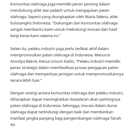
Komunitas olahraga juga memiliki peran penting dalam
mendukung atlet dan pelatih untuk mengajukan paten
olahraga. Seperti yang diungkapkan oleh Maria Selena, atlet
bulutangkis Indonesia, “Dukungan dari komunitas olahraga
sangat membantu kami untuk melindungi inovasi dan hasil
kerja keras kami selama ini.”
Selain itu, pelaku industri juga perlu terlibat aktif dalam
mempromosikan paten olahraga di Indonesia. Menurut
Anindya Bakrie, Ketua Umum Kadin, “Pelaku industri memiliki
peran strategis dalam memfasilitasi proses pengajuan paten
olahraga dan memperluas jaringan untuk mempromosikannya
secara lebih luas.”
Dengan sinergi antara komunitas olahraga dan pelaku industri,
diharapkan dapat meningkatkan kesadaran akan pentingnya
paten olahraga di Indonesia. Sehingga, inovasi dalam dunia
olahraga dapat terlindungi dengan baik dan memberikan
manfaat jangka panjang bagi pengembangan olahraga Tanah
Air.