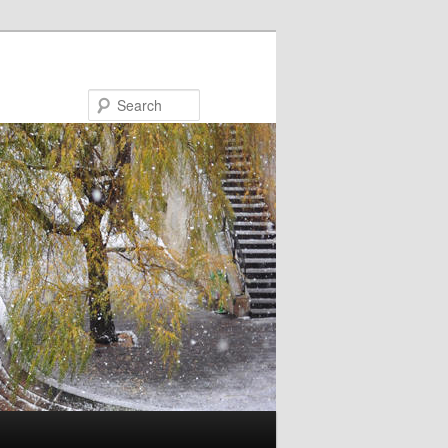
Search