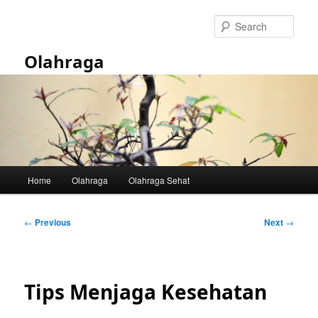
Skip
to
Sear
primary
content
Olahraga
Main
Home
Olahraga
Olahraga Sehat
menu
Post
←
Previous
Next
→
navigation
Tips Menjaga Kesehatan