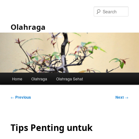
Skip
to
Sear
primary
content
Olahraga
Main
Home
Olahraga
Olahraga Sehat
menu
Post
←
Previous
Next
→
navigation
Tips Penting untuk