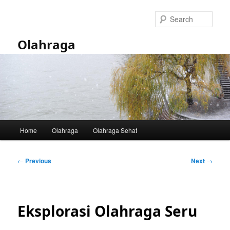
Skip
to
Sear
primary
content
Olahraga
Main
Home
Olahraga
Olahraga Sehat
menu
Post
←
Previous
Next
→
navigation
Eksplorasi Olahraga Seru