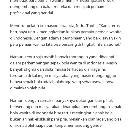
membuat para pemain wanita memiliki kesempatan untuk
mengembangkan bakat mereka dan menjadi pemain
profesional yang handal.
Menurut pelatih tim nasional wanita, Indra Thohir, “Kami terus
berupaya untuk meningkatkan kualitas pemain-pemain wanita
di Indonesia. Dengan adanya pembinaan yang baik, saya yakin
para pemain wanita kita bisa bersaing di tingkat internasional.”
Namun, tentu saja masih banyak tantangan yang dihadapi
dalam perkembangan sepak bola wanita di Indonesia. Masih
banyak stigma dan diskriminasi terhadap olahraga ini,
terutama di kalangan masyarakat yang masih menganggap
bahwa sepak bola adalah olahraga yang seharusnya hanya
dimainkan oleh pria.
Namun, dengan semakin banyaknya dukungan dari pihak
berwenang dan masyarakat, diharapkan perkembangan sepak
bola wanita di Indonesia bisa terus meningkat. Sepak bola
bukanlah hak eksklusif para pria, melainkan olahraga yang bisa
dinikmati oleh siapa pun, tanpa memandang gender.