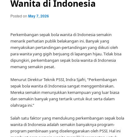
Wanita di Indonesia
Posted on
May 7, 2026
Perkembangan sepak bola wanita di Indonesia semakin
menarik perhatian publik belakangan ini. Banyak yang
menyaksikan pertandingan-pertandingan yang diikuti oleh
para wanita yang gigih berjuang di lapangan hijau. Tidak bisa
dipungkiri, perkembangan sepak bola wanita di Indonesia
memang semakin pesat.
Menurut Direktur Teknik PSSI, Indra Sjafri, “Perkembangan
sepak bola wanita di Indonesia sangat menggembirakan.
Mereka semakin menunjukkan kemampuan yang luar biasa
dan semakin banyak yang tertarik untuk ikut serta dalam
olahraga ini.”
Salah satu faktor yang mendukung perkembangan sepak bola
wanita di Indonesia adalah semakin banyaknya program-
program pembinaan yang diselenggarakan oleh PSSI. Hal ini