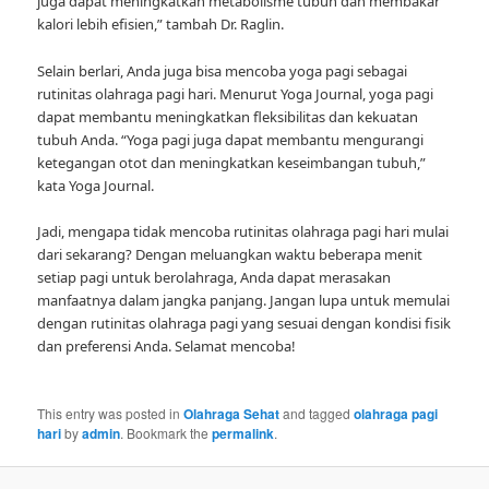
juga dapat meningkatkan metabolisme tubuh dan membakar
kalori lebih efisien,” tambah Dr. Raglin.
Selain berlari, Anda juga bisa mencoba yoga pagi sebagai
rutinitas olahraga pagi hari. Menurut Yoga Journal, yoga pagi
dapat membantu meningkatkan fleksibilitas dan kekuatan
tubuh Anda. “Yoga pagi juga dapat membantu mengurangi
ketegangan otot dan meningkatkan keseimbangan tubuh,”
kata Yoga Journal.
Jadi, mengapa tidak mencoba rutinitas olahraga pagi hari mulai
dari sekarang? Dengan meluangkan waktu beberapa menit
setiap pagi untuk berolahraga, Anda dapat merasakan
manfaatnya dalam jangka panjang. Jangan lupa untuk memulai
dengan rutinitas olahraga pagi yang sesuai dengan kondisi fisik
dan preferensi Anda. Selamat mencoba!
This entry was posted in
Olahraga Sehat
and tagged
olahraga pagi
hari
by
admin
. Bookmark the
permalink
.