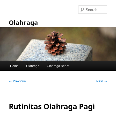
Skip
to
Sear
primary
content
Olahraga
Main
Home
Olahraga
Olahraga Sehat
menu
Post
←
Previous
Next
→
navigation
Rutinitas Olahraga Pagi